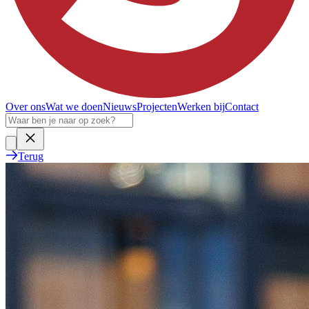
Over ons
Wat we doen
Nieuws
Projecten
Werken bij
Contact
Terug