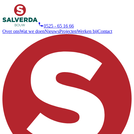
0525 - 65 16 66
Over ons
Wat we doen
Nieuws
Projecten
Werken bij
Contact