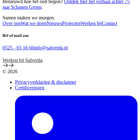
Benieuwd hoe het ooit begon?
Ontdek hier het verhaal achter 75
jaar Schagen Groep
.
Samen maken we
morgen
.
Over ons
Wat we doen
Nieuws
Projecten
Werken bij
Contact
Bel of mail ons
0525 - 65 16 66
info@salverda.nl
Werken bij Salverda
© 2026
Privacyverklaring & disclaimer
Certificeringen