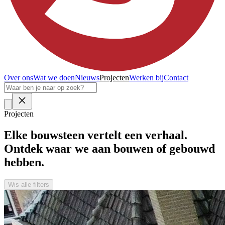
Over ons
Wat we doen
Nieuws
Projecten
Werken bij
Contact
Projecten
Elke
bouwsteen
vertelt een verhaal.
Ontdek waar we aan bouwen of gebouwd
hebben.
Wis alle filters