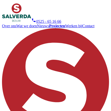
0525 - 65 16 66
Over ons
Wat we doen
Nieuws
Projecten
Werken bij
Contact