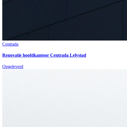
Centrada
Renovatie hoofdkantoor Centrada Lelystad
Opgeleverd