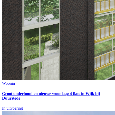
Woonin
Groot onderhoud en nieuwe woonlaag 4 flats in Wijk bij
Duurstede
In uitvoering