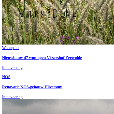
Woonpalet
Nieuwbouw 47 woningen Vissershof Zeewolde
In uitvoering
NOS
Renovatie NOS-gebouw Hilversum
In uitvoering