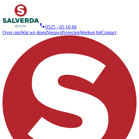
0525 - 65 16 66
Over ons
Wat we doen
Nieuws
Projecten
Werken bij
Contact