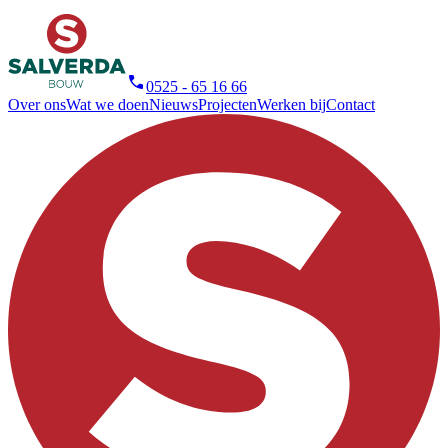
0525 - 65 16 66
Over ons
Wat we doen
Nieuws
Projecten
Werken bij
Contact