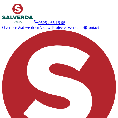
0525 - 65 16 66
Over ons
Wat we doen
Nieuws
Projecten
Werken bij
Contact