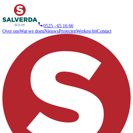
0525 - 65 16 66
Over ons
Wat we doen
Nieuws
Projecten
Werken bij
Contact