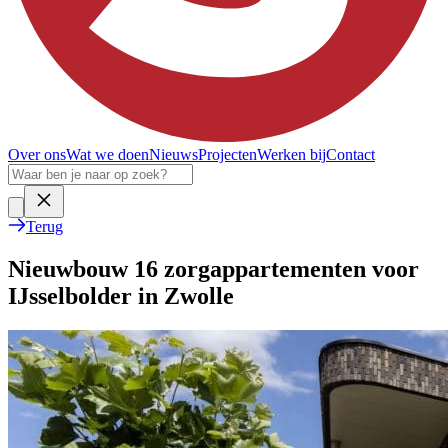
Over ons
Wat we doen
Nieuws
Projecten
Werken bij
Contact
Terug
Nieuwbouw 16 zorgappartementen voor
IJsselbolder in Zwolle