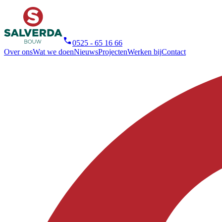
0525 - 65 16 66
Over ons
Wat we doen
Nieuws
Projecten
Werken bij
Contact