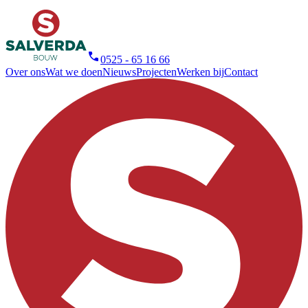
0525 - 65 16 66
Over ons
Wat we doen
Nieuws
Projecten
Werken bij
Contact