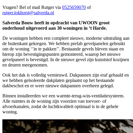
Vragen? Bel of mail Rutger via
0525659070
of
rutger.lokhorst@salverda.nl
Salverda Bouw heeft in opdracht van UWOON groot
onderhoud uitgevoerd aan 30 woningen in ’t Harde.
De woningen hebben een compleet nieuwe, moderne uitstraling aan
de buitenkant gekregen. We hebben prefab gevelpanelen gebruikt
om de woning ‘’in te pakken’’. Bestaande gevels bleven staan en
hierop zijn bevestigingspunten gemonteerd, waarop het nieuwe
gevelpaneel is bevestigd. In de nieuwe gevel zijn kunststof kozijnen
en deuren meegenomen.
Ook het dak is volledig vernieuwd. Dakpannen zijn eraf gehaald en
we hebben geïsoleerde dakplaten geplaatst op het bestaande
dakbeschot en er weer nieuwe dakpannen overheen gelegd.
Binnen installeerden we een warmte-terug-win-ventilatiesysteem.
Alle ruimtes in de woning zijn voorzien van toevoer- of
afvoerkanalen, zodat de luchtkwaliteit optimaal is in de gehele
woning.