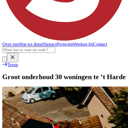
Over ons
Wat we doen
Nieuws
Projecten
Werken bij
Contact
Terug
Groot onderhoud 30 woningen te ’t Harde