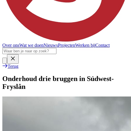
Over ons
Wat we doen
Nieuws
Projecten
Werken bij
Contact
Terug
Onderhoud drie bruggen in Súdwest-
Fryslân