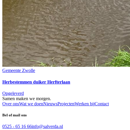
Gemeente Zwolle
Herbestemmen duiker Herfterlaan
Opgeleverd
Samen maken we
morgen
.
Over ons
Wat we doen
Nieuws
Projecten
Werken bij
Contact
Bel of mail ons
0525 - 65 16 66
info@salverda.nl