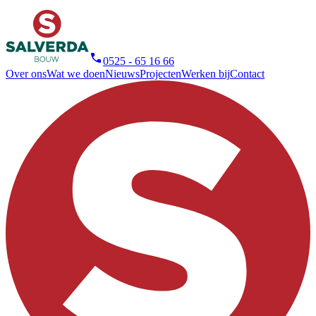
0525 - 65 16 66
Over ons
Wat we doen
Nieuws
Projecten
Werken bij
Contact