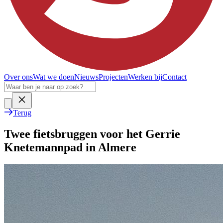
Over ons
Wat we doen
Nieuws
Projecten
Werken bij
Contact
Terug
Twee fietsbruggen voor het Gerrie
Knetemannpad in Almere