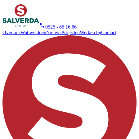
0525 - 65 16 66
Over ons
Wat we doen
Nieuws
Projecten
Werken bij
Contact