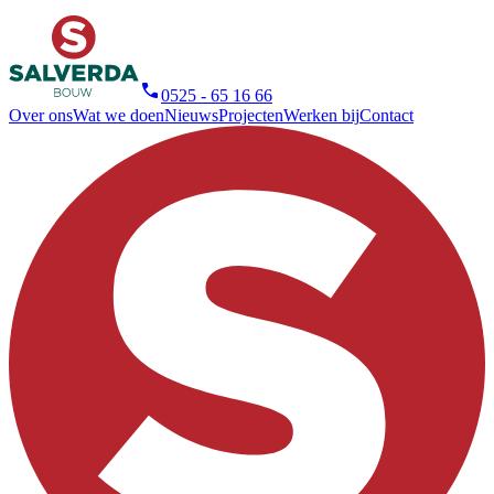
0525 - 65 16 66
Over ons
Wat we doen
Nieuws
Projecten
Werken bij
Contact