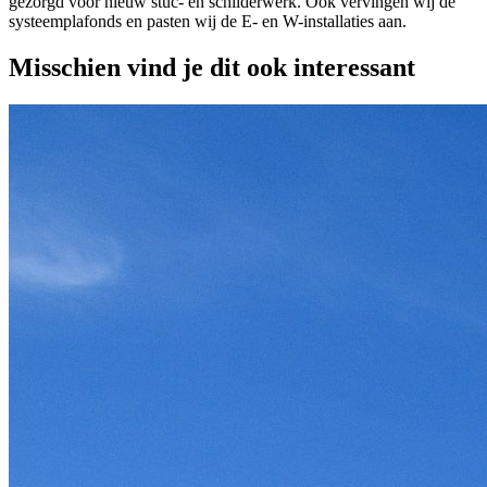
gezorgd voor nieuw stuc- en schilderwerk. Ook vervingen wij de
systeemplafonds en pasten wij de E- en W-installaties aan.
Misschien vind je dit ook interessant