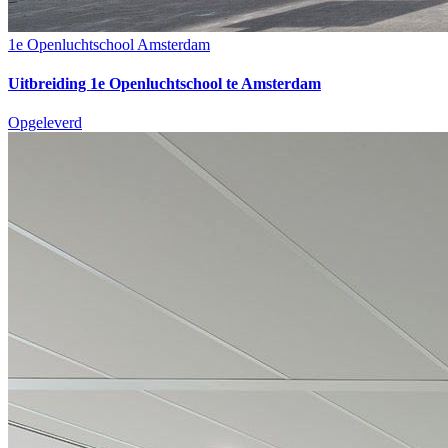
1e Openluchtschool Amsterdam
Uitbreiding 1e Openluchtschool te Amsterdam
Opgeleverd