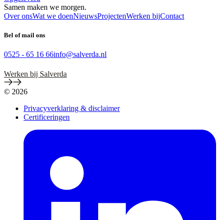
Samen maken we
morgen
.
Over ons
Wat we doen
Nieuws
Projecten
Werken bij
Contact
Bel of mail ons
0525 - 65 16 66
info@salverda.nl
Werken bij Salverda
© 2026
Privacyverklaring & disclaimer
Certificeringen