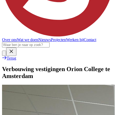
Over ons
Wat we doen
Nieuws
Projecten
Werken bij
Contact
Terug
Verbouwing vestigingen Orion College te
Amsterdam