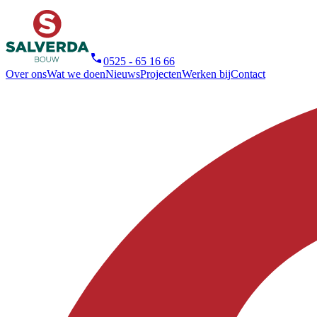
0525 - 65 16 66
Over ons
Wat we doen
Nieuws
Projecten
Werken bij
Contact