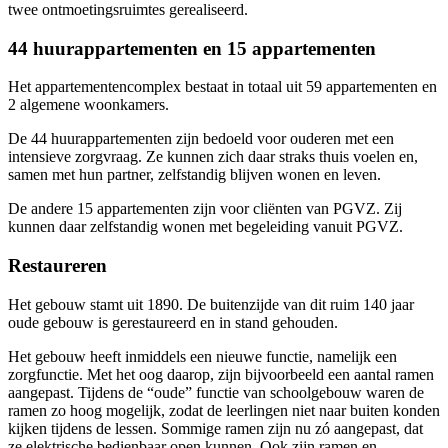
twee ontmoetingsruimtes gerealiseerd.
44 huurappartementen en 15 appartementen
Het appartementencomplex bestaat in totaal uit 59 appartementen en
2 algemene woonkamers.
De 44 huurappartementen zijn bedoeld voor ouderen met een
intensieve zorgvraag. Ze kunnen zich daar straks thuis voelen en,
samen met hun partner, zelfstandig blijven wonen en leven.
De andere 15 appartementen zijn voor cliënten van PGVZ. Zij
kunnen daar zelfstandig wonen met begeleiding vanuit PGVZ.
Restaureren
Het gebouw stamt uit 1890. De buitenzijde van dit ruim 140 jaar
oude gebouw is gerestaureerd en in stand gehouden.
Het gebouw heeft inmiddels een nieuwe functie, namelijk een
zorgfunctie. Met het oog daarop, zijn bijvoorbeeld een aantal ramen
aangepast. Tijdens de “oude” functie van schoolgebouw waren de
ramen zo hoog mogelijk, zodat de leerlingen niet naar buiten konden
kijken tijdens de lessen. Sommige ramen zijn nu zó aangepast, dat
ze elektrische bedienbaar open kunnen. Ook zijn ramen en