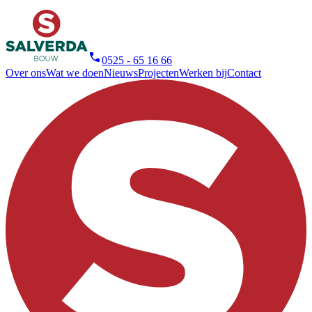
0525 - 65 16 66
Over ons
Wat we doen
Nieuws
Projecten
Werken bij
Contact