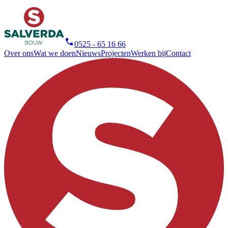
0525 - 65 16 66
Over ons
Wat we doen
Nieuws
Projecten
Werken bij
Contact