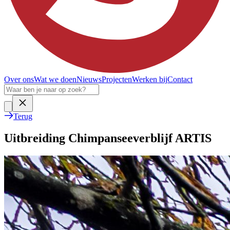
Over ons
Wat we doen
Nieuws
Projecten
Werken bij
Contact
Terug
Uitbreiding Chimpanseeverblijf ARTIS