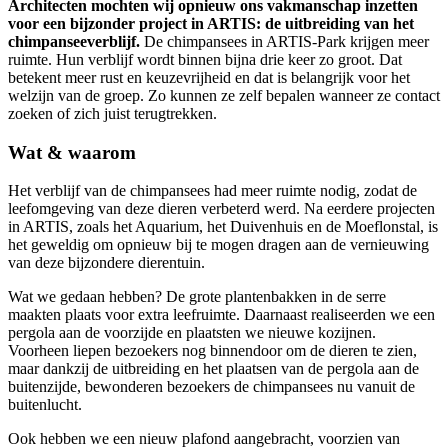
Architecten mochten wij opnieuw ons vakmanschap inzetten
voor een bijzonder project in ARTIS: de uitbreiding van het
chimpanseeverblijf.
De chimpansees in ARTIS-Park krijgen meer
ruimte. Hun verblijf wordt binnen bijna drie keer zo groot. Dat
betekent meer rust en keuzevrijheid en dat is belangrijk voor het
welzijn van de groep. Zo kunnen ze zelf bepalen wanneer ze contact
zoeken of zich juist terugtrekken.
Wat & waarom
Het verblijf van de chimpansees had meer ruimte nodig, zodat de
leefomgeving van deze dieren verbeterd werd. Na eerdere projecten
in ARTIS, zoals het Aquarium, het Duivenhuis en de Moeflonstal, is
het geweldig om opnieuw bij te mogen dragen aan de vernieuwing
van deze bijzondere dierentuin.
Wat we gedaan hebben? De grote plantenbakken in de serre
maakten plaats voor extra leefruimte. Daarnaast realiseerden we een
pergola aan de voorzijde en plaatsten we nieuwe kozijnen.
Voorheen liepen bezoekers nog binnendoor om de dieren te zien,
maar dankzij de uitbreiding en het plaatsen van de pergola aan de
buitenzijde, bewonderen bezoekers de chimpansees nu vanuit de
buitenlucht.
Ook hebben we een nieuw plafond aangebracht, voorzien van