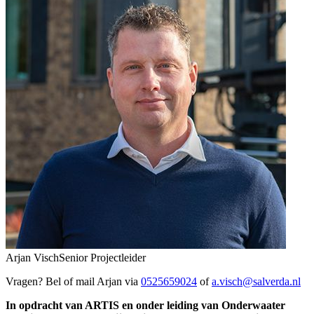
Arjan Visch
Senior Projectleider
Vragen? Bel of mail Arjan via
0525659024
of
a.visch@salverda.nl
In opdracht van ARTIS en onder leiding van Onderwaater