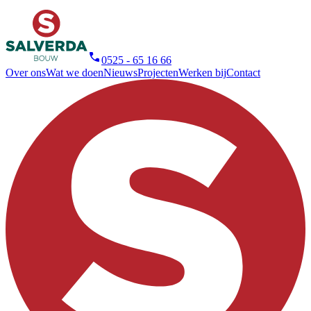
0525 - 65 16 66
Over ons
Wat we doen
Nieuws
Projecten
Werken bij
Contact