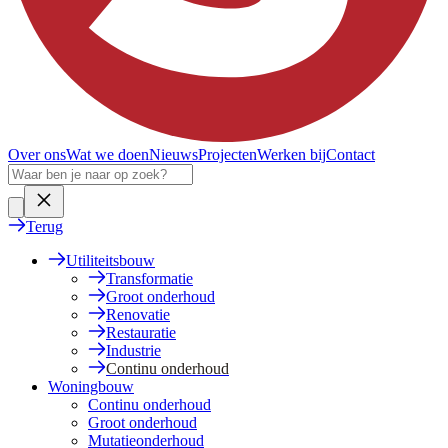
Over ons
Wat we doen
Nieuws
Projecten
Werken bij
Contact
Terug
Utiliteitsbouw
Transformatie
Groot onderhoud
Renovatie
Restauratie
Industrie
Continu onderhoud
Woningbouw
Continu onderhoud
Groot onderhoud
Mutatieonderhoud