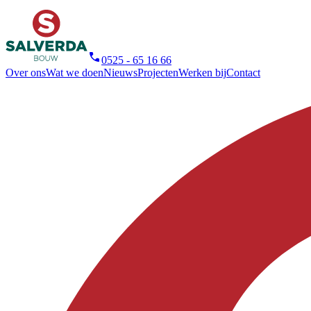
0525 - 65 16 66
Over ons
Wat we doen
Nieuws
Projecten
Werken bij
Contact