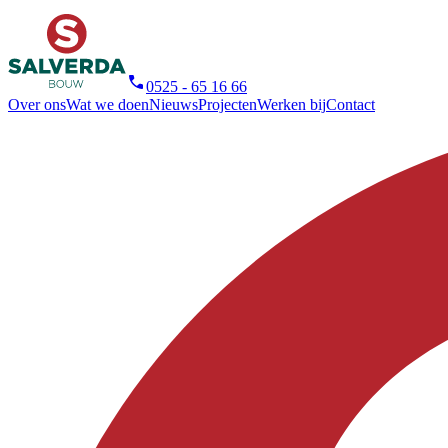
0525 - 65 16 66
Over ons
Wat we doen
Nieuws
Projecten
Werken bij
Contact